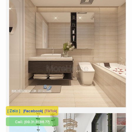
[ Zalo ]
[Facebook]
[TikTok]
Call:
[09.31.31.88.77]