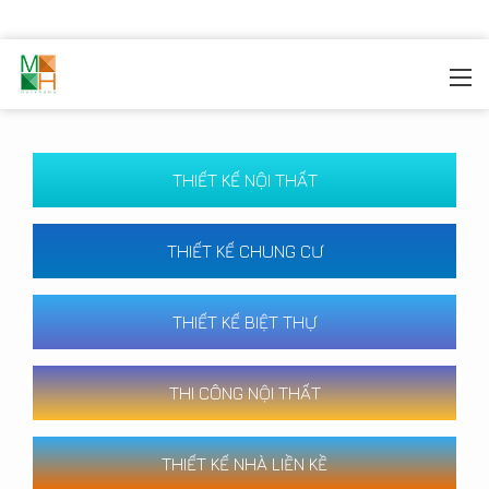
MOREHOME
/
CÔNG TRÌNH
THIẾT KẾ NỘI THẤT
THIẾT KẾ CHUNG CƯ
THIẾT KẾ BIỆT THỰ
THI CÔNG NỘI THẤT
THIẾT KẾ NHÀ LIỀN KỀ