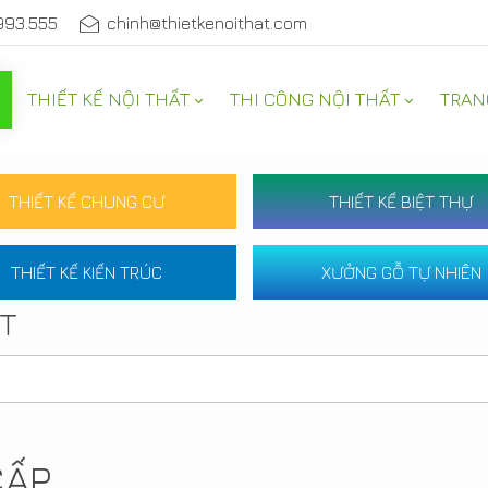
993.555
chinh@thietkenoithat.com
THIẾT KẾ NỘI THẤT
THI CÔNG NỘI THẤT
TRAN
THIẾT KẾ CHUNG CƯ
THIẾT KẾ BIỆT THỰ
THIẾT KẾ KIẾN TRÚC
XƯỞNG GỖ TỰ NHIÊN
ẤT
CẤP