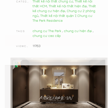
Thiết kế nội thất chung cư
,
Thiết kế nội
CATEGORIES
thất HCM
,
Thiết kế nội thất hiện đại
,
Thiết
kế chung cư hiện đại
,
Chung cư 2 phòng
ngủ
,
Thiết kế nội thất quận 7
,
Chung cư
The Park Residence
chung cư The Park
,
chung cư hiện đại
,
TAGS
chung cư cao cấp
11763
VIEWCOUNT