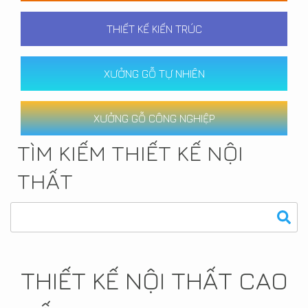
THIẾT KẾ KIẾN TRÚC
XƯỞNG GỖ TỰ NHIÊN
XƯỞNG GỖ CÔNG NGHIỆP
TÌM KIẾM THIẾT KẾ NỘI
THẤT
THIẾT KẾ NỘI THẤT CAO