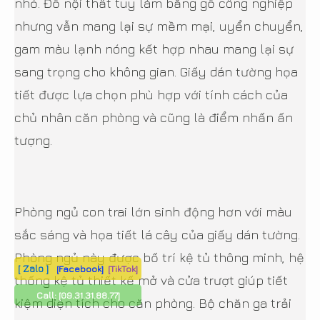
nhỏ. Đồ nội thất tuy làm bằng gỗ công nghiệp
nhưng vẫn mang lại sự mềm mại, uyển chuyển,
gam màu lạnh nóng kết hợp nhau mang lại sự
sang trọng cho không gian. Giấy dán tường họa
tiết được lựa chọn phù hợp với tính cách của
chủ nhân căn phòng và cũng là điểm nhấn ấn
tượng.
Phòng ngủ con trai lớn sinh động hơn với màu
sắc sáng và họa tiết lá cây của giấy dán tường.
Phòng ngủ này được bố trí kệ tủ thông minh, hệ
[ Zalo ]
[Facebook]
[TikTok]
thống kệ tủ thiết kế mở và cửa trượt giúp tiết
Call:
[09.31.31.88.77]
kiệm diện tích cho căn phòng. Bộ chăn ga trải