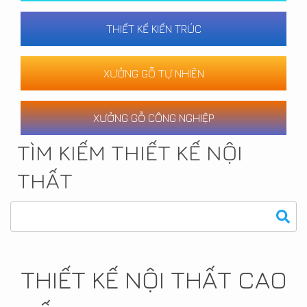
THIẾT KẾ KIẾN TRÚC
XƯỞNG GỖ TỰ NHIÊN
XƯỞNG GỖ CÔNG NGHIỆP
TÌM KIẾM THIẾT KẾ NỘI
THẤT
THIẾT KẾ NỘI THẤT CAO