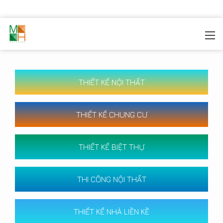
MOREHOME
/
CÔNG TRÌNH
THIẾT KẾ NỘI THẤT
THIẾT KẾ CHUNG CƯ
THIẾT KẾ BIỆT THỰ
THI CÔNG NỘI THẤT
THIẾT KẾ NHÀ LIỀN KỀ