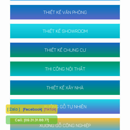
THIẾT KẾ VĂN PHÒNG
THIẾT KẾ SHOWROOM
THIẾT KẾ CHUNG CƯ
THI CÔNG NỘI THẤT
THIẾT KẾ XÂY NHÀ
XƯỞNG GỖ TỰ NHIÊN
[ Zalo ]
[Facebook]
[TikTok]
Call:
[09.31.31.88.77]
XƯỞNG GỖ CÔNG NGHIỆP