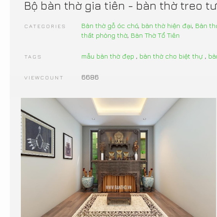
Bộ bàn thờ gia tiên - bàn thờ treo t
Bàn thờ gỗ óc chó
,
bàn thờ hiện đại
,
Bàn th
CATEGORIES
thất phòng thờ
,
Bàn Thờ Tổ Tiên
mẫu bàn thờ đẹp
,
bàn thờ cho biệt thự
,
bà
TAGS
6686
VIEWCOUNT