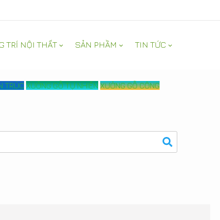
G TRÍ NỘI THẤT
SẢN PHẦM
TIN TỨC
ẾN TRÚC
XƯỞNG GỖ TỰ NHIÊN
XƯỞNG GỖ CÔNG