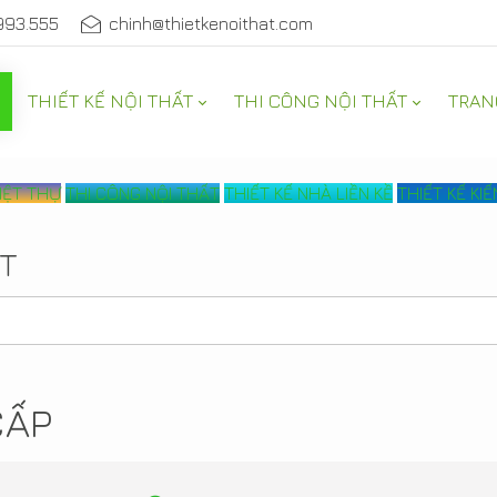
993.555
chinh@thietkenoithat.com
THIẾT KẾ NỘI THẤT
THI CÔNG NỘI THẤT
TRAN
BIỆT THỰ
THI CÔNG NỘI THẤT
THIẾT KẾ NHÀ LIỀN KỀ
THIẾT KẾ KI
ẤT
CẤP