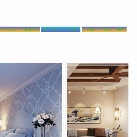
THI CÔNG NỘI THẤT
THIẾT KẾ XÂY NHÀ
XƯỞNG GỖ TỰ NHIÊN