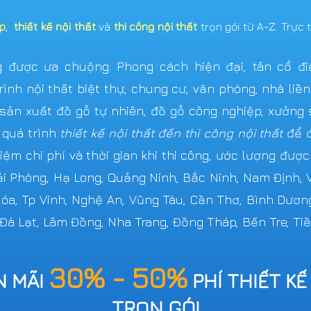
ẹp
,
thiết kế nội thất
và
thi công nội thất
trọn gói từ A-Z. Trực 
được ưa chuộng: Phong cách hiện đại, tân cổ điển,
ình nội thất biệt thự, chung cư, văn phòng, nhà liề
n xuất đồ gỗ tự nhiên, đồ gỗ công nghiệp, xưởng s
 quá trình
thiết kế nội thất đến thi công nội thất
để đ
iệm chi phí và thời gian khi thi công, ước lượng đượ
Hải Phòng, Hạ Long, Quảng Ninh, Bắc Ninh, Nam Định,
 Hóa, Tp Vinh, Nghệ An, Vũng Tàu, Cần Thơ, Bình Dươn
 Đà Lạt, Lâm Đồng, Nha Trang, Đồng Tháp, Bến Tre, Tiề
30% - 50%
N MÃI
PHÍ THIẾT KẾ
TRỌN GÓI