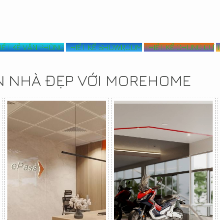
IẾT KẾ VĂN PHÒNG
THIẾT KẾ SHOWROOM
THIẾT KẾ CHUNG CƯ
N NHÀ ĐẸP VỚI MOREHOME