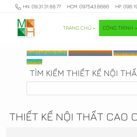
HN: 09.31.31.88.77
HCM: 097.543.8686
HP: 096.1
TRANG CHỦ
CÔNG TRÌNH
THIẾT KẾ NỘI THẤT
THIẾT KẾ CHUNG CƯ
THIẾT KẾ 
NGHIỆP
TÌM KIẾM THIẾT KẾ NỘI TH
THIẾT KẾ NỘI THẤT CAO 