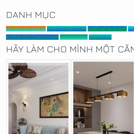
DANH MỤC
THIẾT KẾ NỘI THẤT
THIẾT KẾ BIỆT THỰ
THIẾT KẾ NHÀ PHỐ
TH
XƯỞNG GỖ CÔNG NGHIỆP
XƯỞNG SOFA
XƯỞNG ĐÁ
HÃY LÀM CHO MÌNH MỘT CĂ