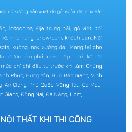
tiếp có xưởng sản xuất đồ gỗ, sofa, đá, inox sắt
 indochine, Địa trung hải, gỗ việt, tối
n kề, nhà hàng, showroom, khách sạn...Nội
ofa, xưởng inox, xưởng đá. Mang lại cho
ạt được sản phẩm cao cấp. Thiết kế nội
c mức chi phí đầu tư trước khi làm. Chúng
 Vĩnh Phúc, Hưng Yên, Huế Bắc Giang, Vĩnh
g, An Giang, Phú Quốc, Vũng Tàu, Cà Mau,
n Giang, Đồng Nai, Đà Nẵng, Hcm,...
 NỘI THẤT KHI THI CÔNG