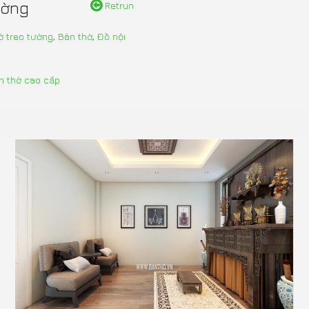
ường
Retrun
ờ treo tường
,
Bàn thờ
,
Đồ nội
n thờ cao cấp