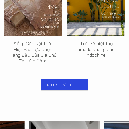
Đẳng Cấp Nội Thất
Thiết kế biệt thự
Hiện Đại Lựa Chọn
Gamuda phong cách
Hàng Đầu Của Gia Chủ
Indochine
Tại Lâm Đồng
MORE VIDEOS