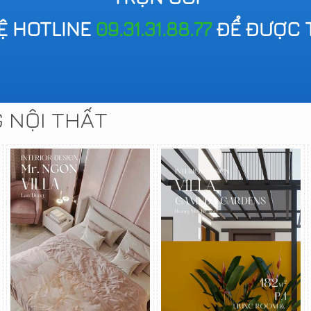
HỆ HOTLINE
09.31.31.88.77
ĐỂ ĐƯỢC 
G NỘI THẤT