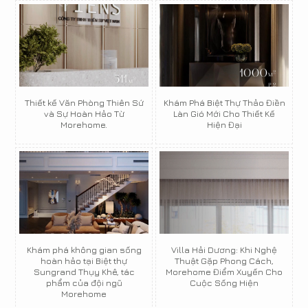
Thiết kế Văn Phòng Thiên Sứ
Khám Phá Biệt Thự Thảo Điền
và Sự Hoàn Hảo Từ
Làn Gió Mới Cho Thiết Kế
Morehome.
Hiện Đại
Khám phá không gian sống
Villa Hải Dương: Khi Nghệ
hoàn hảo tại Biệt thự
Thuật Gặp Phong Cách,
Sungrand Thụy Khê, tác
Morehome Điểm Xuyến Cho
phẩm của đội ngũ
Cuộc Sống Hiện
Morehome