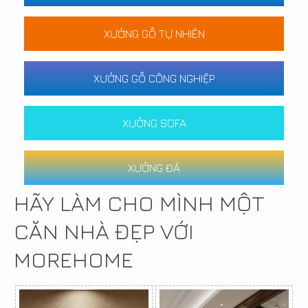
XƯỞNG GỖ TỰ NHIÊN
XƯỞNG GỖ CÔNG NGHIỆP
XƯỞNG SOFA
XƯỞNG ĐÁ
HÃY LÀM CHO MÌNH MỘT
CĂN NHÀ ĐẸP VỚI
MOREHOME