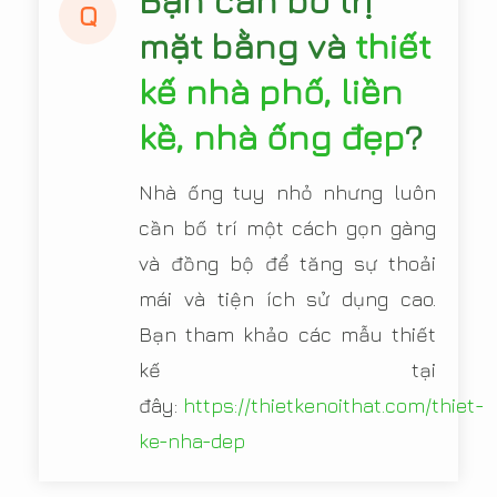
Bạn cần bố trị
Q
mặt bằng và
thiết
kế nhà phố, liền
kề, nhà ống đẹp
?
Nhà ống tuy nhỏ nhưng luôn
cần bố trí một cách gọn gàng
và đồng bộ để tăng sự thoải
mái và tiện ích sử dụng cao.
Bạn tham khảo các mẫu thiết
kế tại
đây:
https://thietkenoithat.com/thiet-
ke-nha-dep