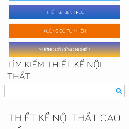
THIẾT KẾ KIẾN TRÚC
XƯỞNG GỖ TỰ NHIÊN
XƯỞNG GỖ CÔNG NGHIỆP
TÌM KIẾM THIẾT KẾ NỘI
THẤT
THIẾT KẾ NỘI THẤT CAO