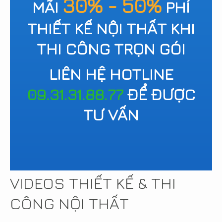
30% - 50%
MÃI
PHÍ
THIẾT KẾ NỘI THẤT KHI
THI CÔNG TRỌN GÓI
LIÊN HỆ HOTLINE
09.31.31.88.77
ĐỂ ĐƯỢC
TƯ VẤN
VIDEOS THIẾT KẾ & THI
CÔNG NỘI THẤT