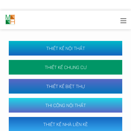
MOREHOME
/
CÔNG TRÌNH
THIẾT KẾ NỘI THẤT
THIẾT KẾ CHUNG CƯ
THIẾT KẾ BIỆT THỰ
THI CÔNG NỘI THẤT
THIẾT KẾ NHÀ LIỀN KỀ