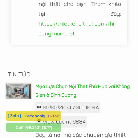
nội thất cho bạn. Tham khảo
tại đây:
https://thietkenoithat.com/thi-
cong-noi-that
.
TIN TỨC
Mẹo Lựa Chọn Nội Thất Phù Hợp với Không
Gian ở Bình Dương
09/05/2024 7:00:00 SA
[ Zalo ]
[Facebook]
[TikTok]
View Count 6884
Call:
[09.31.31.88.77]
Đây là nơi mà các chuyên gia thiết