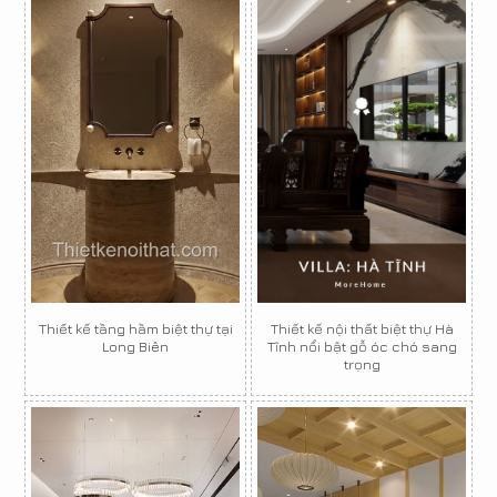
Thiết kế tầng hầm biệt thự tại
Thiết kế nội thất biệt thự Hà
Long Biên
Tĩnh nổi bật gỗ óc chó sang
trọng