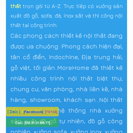
thất
trọn gói từ A-Z. Trực tiếp có xưởng sản
xuất đồ gỗ, sofa, đá, inox sắt và thi công nội
thất tại công trình.
Các phong cách thiết kế nội thất đang
được ưa chuộng: Phong cách hiện đại,
tân cổ điển, indochine, Địa trung hải,
gỗ việt, tối giản..MoreHome đã thiết kế
nhiều công trình nội thất biệt thự,
chung cư, văn phòng, nhà liền kề, nhà
hàng, showroom, khách sạn...Nội thất
MoreHome có hệ thống nhà xưởng
[ Zalo ]
[Facebook]
[TikTok]
sản xuất đồ gỗ tự nhiên, đồ gỗ công
Call:
[09.31.31.88.77]
nghiệp, xưởng sofa, xưởng inox, xưởng