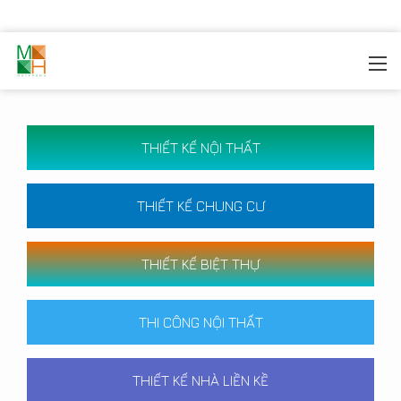
MOREHOME
/
CÔNG TRÌNH
THIẾT KẾ NỘI THẤT
THIẾT KẾ CHUNG CƯ
THIẾT KẾ BIỆT THỰ
THI CÔNG NỘI THẤT
THIẾT KẾ NHÀ LIỀN KỀ