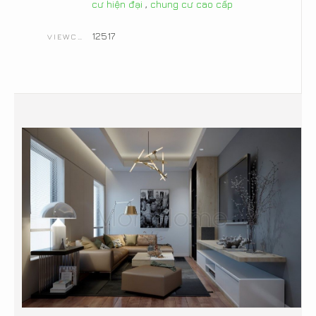
cư hiện đại
,
chung cư cao cấp
12517
VIEWCOUNT