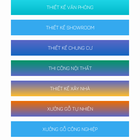
THIẾT KẾ VĂN PHÒNG
THIẾT KẾ SHOWROOM
THIẾT KẾ CHUNG CƯ
THI CÔNG NỘI THẤT
THIẾT KẾ XÂY NHÀ
XƯỞNG GỖ TỰ NHIÊN
XƯỞNG GỖ CÔNG NGHIỆP