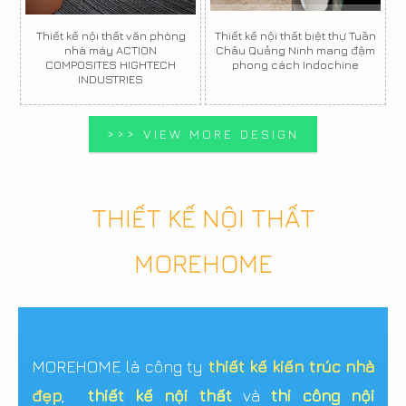
Thiết kế nội thất văn phòng
Thiết kế nội thất biệt thự Tuần
nhà máy ACTION
Châu Quảng Ninh mang đậm
COMPOSITES HIGHTECH
phong cách Indochine
INDUSTRIES
>>> VIEW MORE DESIGN
THIẾT KẾ NỘI THẤT
MOREHOME
MOREHOME là công ty
thiết kế kiến trúc nhà
đẹp
,
thiết kế nội thất
và
thi công nội