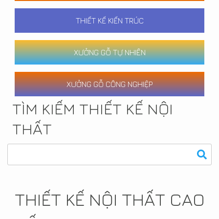
THIẾT KẾ KIẾN TRÚC
XƯỞNG GỖ TỰ NHIÊN
XƯỞNG GỖ CÔNG NGHIỆP
TÌM KIẾM THIẾT KẾ NỘI
THẤT
THIẾT KẾ NỘI THẤT CAO