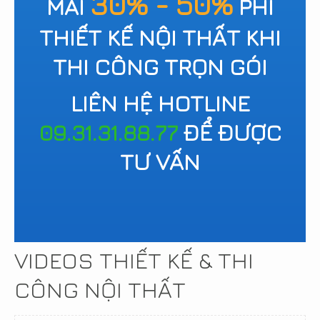
30% - 50%
MÃI
PHÍ
THIẾT KẾ NỘI THẤT KHI
THI CÔNG TRỌN GÓI
LIÊN HỆ HOTLINE
09.31.31.88.77
ĐỂ ĐƯỢC
TƯ VẤN
VIDEOS THIẾT KẾ & THI
CÔNG NỘI THẤT