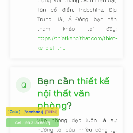
trọng. Với phong cách hiện đại,
Tân cổ điển, Indochine, Địa
Trung Hải, Á Đông.. bạn nên
tham khảo tại đây:
https://thietkenoithat.com/thiet-
ke-biet-thu
Bạn cần
thiết kế
Q
nội thất văn
phòng
?
[ Zalo ]
[Facebook]
[TikTok]
Văn phòng đẹp luôn là sự
Call:
[09.31.31.88.77]
hướng tới của nhiều công ty.