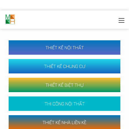
MOREHOME
/
CÔNG TRÌNH
THIẾT KẾ NỘI THẤT
THIẾT KẾ CHUNG CƯ
THIẾT KẾ BIỆT THỰ
THI CÔNG NỘI THẤT
THIẾT KẾ NHÀ LIỀN KỀ