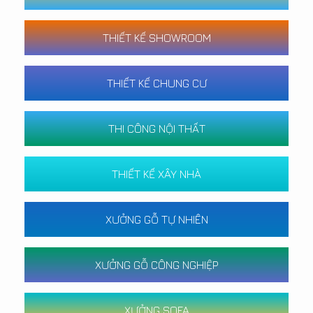
THIẾT KẾ SHOWROOM
THIẾT KẾ CHUNG CƯ
THI CÔNG NỘI THẤT
THIẾT KẾ XÂY NHÀ
XƯỞNG GỖ TỰ NHIÊN
XƯỞNG GỖ CÔNG NGHIỆP
XƯỞNG SOFA