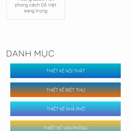
phong cách Gỗ Việt
sang trọng
DANH MỤC
THIẾT KẾ NỘI THẤT
THIẾT KẾ BIỆT THỰ
THIẾT KẾ NHÀ PHỐ
THIẾT KẾ VĂN PHÒNG