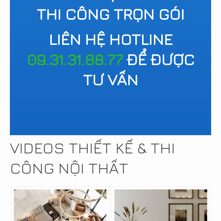
THI CÔNG TRỌN GÓI
LIÊN HỆ HOTLINE
09.31.31.88.77
ĐỂ ĐƯỢC
TƯ VẤN
VIDEOS THIẾT KẾ & THI
CÔNG NỘI THẤT