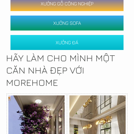
XƯỞNG GỖ CÔNG NGHIỆP
XƯỞNG SOFA
XƯỞNG ĐÁ
HÃY LÀM CHO MÌNH MỘT
CĂN NHÀ ĐẸP VỚI
MOREHOME