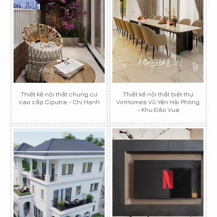
Thiết kế nội thất chung cư
Thiết kế nội thất biệt thự
cao cấp Ciputra - Chị Hạnh
VinHomes Vũ Yên Hải Phòng
- Khu Đảo Vua