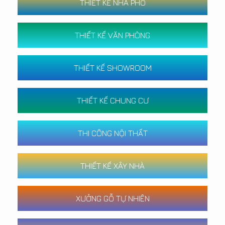
THIẾT KẾ NHÀ PHỐ
THIẾT KẾ VĂN PHÒNG
THIẾT KẾ SHOWROOM
THIẾT KẾ CHUNG CƯ
THI CÔNG NỘI THẤT
THIẾT KẾ XÂY NHÀ
XƯỞNG GỖ TỰ NHIÊN