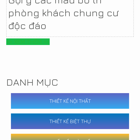
phòng khách chung cư
độc đáo
>> XEM THÊM <<
DANH MỤC
THIẾT KẾ NỘI THẤT
THIẾT KẾ BIỆT THỰ