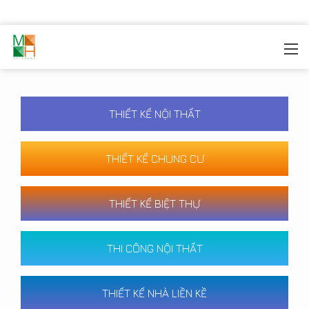
MOREHOME
/
CÔNG TRÌNH
THIẾT KẾ NỘI THẤT
THIẾT KẾ CHUNG CƯ
THIẾT KẾ BIỆT THỰ
THI CÔNG NỘI THẤT
THIẾT KẾ NHÀ LIỀN KỀ