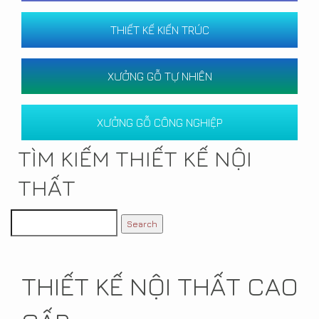
THIẾT KẾ KIẾN TRÚC
XƯỞNG GỖ TỰ NHIÊN
XƯỞNG GỖ CÔNG NGHIỆP
TÌM KIẾM THIẾT KẾ NỘI
THẤT
THIẾT KẾ NỘI THẤT CAO