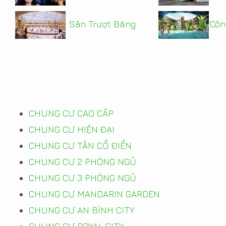
Sân Trượt Băng
Côn
MỤC THIẾT KẾ CHUNG CƯ
CHUNG CƯ CAO CẤP
CHUNG CƯ HIỆN ĐẠI
CHUNG CƯ TÂN CỔ ĐIỂN
CHUNG CƯ 2 PHÒNG NGỦ
CHUNG CƯ 3 PHÒNG NGỦ
CHUNG CƯ MANDARIN GARDEN
CHUNG CƯ AN BÌNH CITY