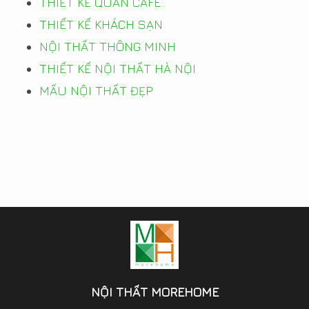
THIẾT KẾ QUÁN CAFE
THIẾT KẾ KHÁCH SẠN
NỘI THẤT THÔNG MINH
THIẾT KẾ NỘI THẤT HÀ NỘI
MẤU NỘI THẤT ĐẸP
NỘI THẤT MOREHOME