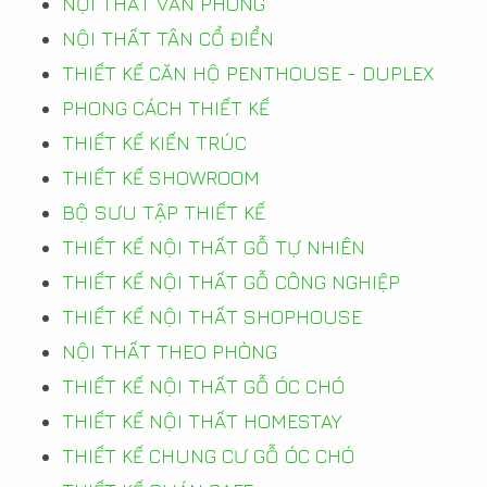
NỘI THẤT VĂN PHÒNG
NỘI THẤT TÂN CỔ ĐIỂN
THIẾT KẾ CĂN HỘ PENTHOUSE - DUPLEX
PHONG CÁCH THIẾT KẾ
THIẾT KẾ KIẾN TRÚC
THIẾT KẾ SHOWROOM
BỘ SƯU TẬP THIẾT KẾ
THIẾT KẾ NỘI THẤT GỖ TỰ NHIÊN
THIẾT KẾ NỘI THẤT GỖ CÔNG NGHIỆP
THIẾT KẾ NỘI THẤT SHOPHOUSE
NỘI THẤT THEO PHÒNG
THIẾT KẾ NỘI THẤT GỖ ÓC CHÓ
THIẾT KẾ NỘI THẤT HOMESTAY
THIẾT KẾ CHUNG CƯ GỖ ÓC CHÓ