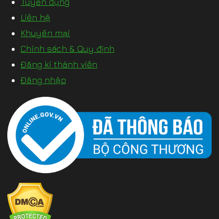
Tuyển dụng
Liên hệ
Khuyến mại
Chính sách & Quy định
Đăng kí thành viên
Đăng nhập