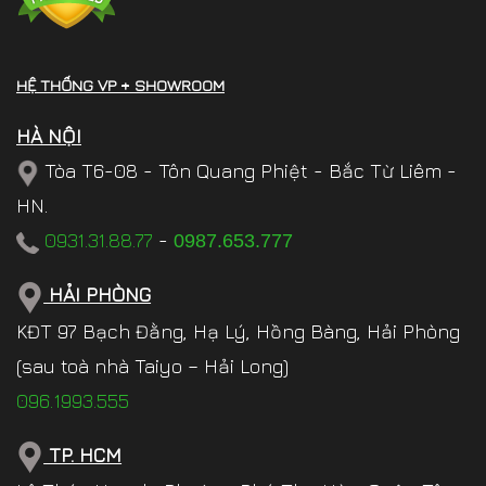
HỆ THỐNG VP + SHOWROOM
HÀ NỘI
Tòa T6-08 - Tôn Quang Phiệt - Bắc Từ Liêm -
HN.
0931.31.88.77
-
0987.653.777
HẢI PHÒNG
KĐT 97 Bạch Đằng, Hạ Lý, Hồng Bàng, Hải Phòng
(sau toà nhà Taiyo – Hải Long)
096.1993.555
TP. HCM