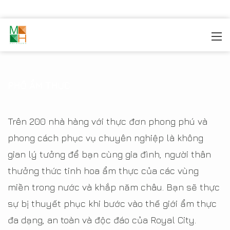
MOREHOME
/
THIẾT KẾ NỘI THẤT
/
THIẾT KẾ NỘI THẤT
CHUNG CƯ
/
CHUNG CƯ ROYAL CITY
/
Phố ẩm thực
PHỐ ẨM THỰC
Trên 200 nhà hàng với thực đơn phong phú và
phong cách phục vụ chuyên nghiệp là không
gian lý tưởng để bạn cùng gia đình, người thân
thưởng thức tinh hoa ẩm thực của các vùng
miền trong nước và khắp năm châu. Bạn sẽ thực
sự bị thuyết phục khi bước vào thế giới ẩm thực
đa dạng, an toàn và độc đáo của Royal City.