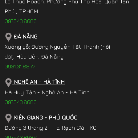
Lê Thúc Hoạch, Phường Phú Thọ Hòa, Quận Tân
Phú , TP.HCM
097.543.8686
ĐÀ NẴNG
Xưởng gỗ: Đường Nguyễn Tất Thành (nối
dài), Hòa Liên, Đà Nẵng.
0931.31.88.77
NGHỆ AN - HÀ TĨNH
Hà Huy Tập - Nghệ An - Hà Tĩnh
097.543.8686
KIÊN GIANG - PHÚ QUỐC
Đường 3 tháng 2 - Tp. Rạch Giá - KG.
097.543.8686