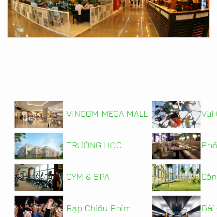
TIỆN ÍCH CHUNG CƯ ROYALCITY
VINCOM MEGA MALL
Vui 
TRƯỜNG HỌC
Phố
GYM & SPA
Côn
Rạp Chiếu Phim
Bãi