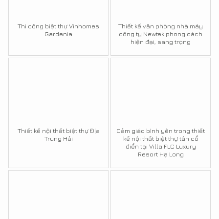
Thi công biệt thự Vinhomes
Thiết kế văn phòng nhà máy
Gardenia
công ty Newtek phong cách
hiện đại, sang trọng
Thiết kế nội thất biệt thự Địa
Cảm giác bình yên trong thiết
Trung Hải
kế nội thất biệt thự tân cổ
điển tại Villa FLC Luxury
Resort Hạ Long