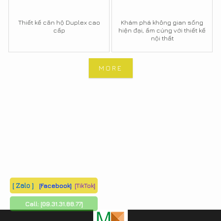
Thiết kế căn hộ Duplex cao
Khám phá không gian sống
cấp
hiện đại, ấm cúng với thiết kế
nội thất
MORE
[ Zalo ]
[Facebook]
[TikTok]
Call:
[09.31.31.88.77]