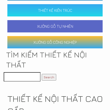
THIẾT KẾ KIẾN TRÚC
XƯỞNG GỖ TỰ NHIÊN
XƯỞNG GỖ CÔNG NGHIỆP
TÌM KIẾM THIẾT KẾ NỘI
THẤT
THIẾT KẾ NỘI THẤT CAO