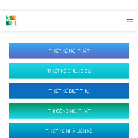
MOREHOME
/
CÔNG TRÌNH
THIẾT KẾ NỘI THẤT
THIẾT KẾ CHUNG CƯ
THIẾT KẾ BIỆT THỰ
THI CÔNG NỘI THẤT
THIẾT KẾ NHÀ LIỀN KỀ