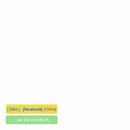
[ Zalo ]
[Facebook]
[TikTok]
Call:
[09.31.31.88.77]