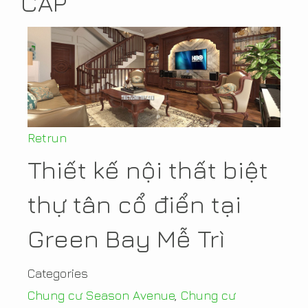
CẤP
Retrun
Thiết kế nội thất biệt
thự tân cổ điển tại
Green Bay Mễ Trì
Categories
Chung cư Season Avenue
,
Chung cư