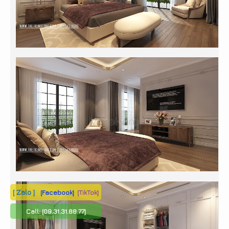
[ Zalo ]
[Facebook]
[TikTok]
Call:
[09.31.31.88.77]