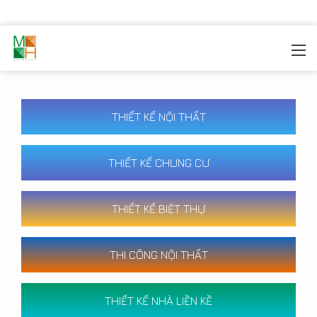
MOREHOME
/
CÔNG TRÌNH
THIẾT KẾ NỘI THẤT
THIẾT KẾ CHUNG CƯ
THIẾT KẾ BIỆT THỰ
THI CÔNG NỘI THẤT
THIẾT KẾ NHÀ LIỀN KỀ