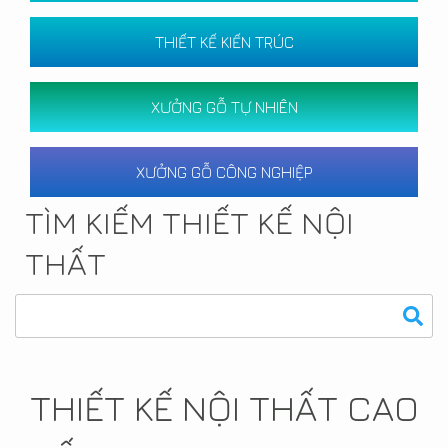
THIẾT KẾ KIẾN TRÚC
XƯỞNG GỖ TỰ NHIÊN
XƯỞNG GỖ CÔNG NGHIỆP
TÌM KIẾM THIẾT KẾ NỘI
THẤT
THIẾT KẾ NỘI THẤT CAO