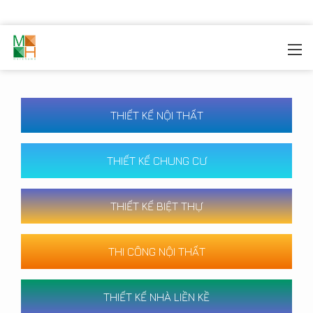
MOREHOME
/
CÔNG TRÌNH
THIẾT KẾ NỘI THẤT
THIẾT KẾ CHUNG CƯ
THIẾT KẾ BIỆT THỰ
THI CÔNG NỘI THẤT
THIẾT KẾ NHÀ LIỀN KỀ