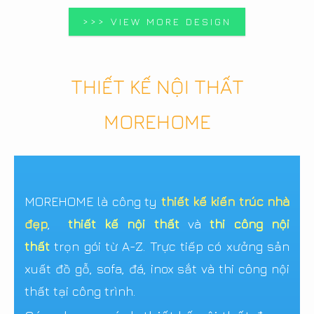
>>> VIEW MORE DESIGN
THIẾT KẾ NỘI THẤT
MOREHOME
MOREHOME là công ty
thiết kế kiến trúc nhà
đẹp
,
thiết kế nội thất
và
thi công nội
thất
trọn gói từ A-Z. Trực tiếp có xưởng sản
xuất đồ gỗ, sofa, đá, inox sắt và thi công nội
thất tại công trình.