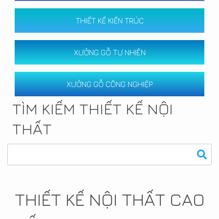
THIẾT KẾ KIẾN TRÚC
XƯỞNG GỖ TỰ NHIÊN
XƯỞNG GỖ CÔNG NGHIỆP
TÌM KIẾM THIẾT KẾ NỘI
THẤT
THIẾT KẾ NỘI THẤT CAO