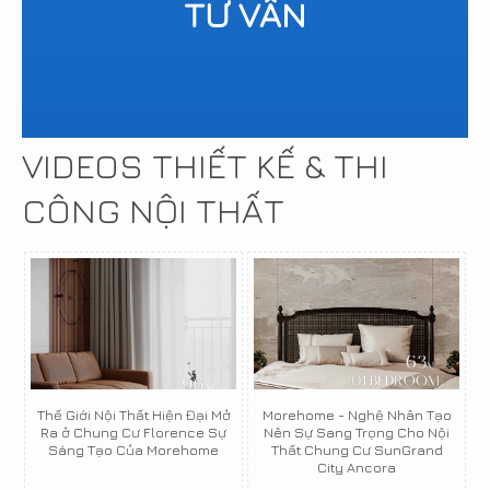
TƯ VẤN
VIDEOS THIẾT KẾ & THI
CÔNG NỘI THẤT
Thế Giới Nội Thất Hiện Đại Mở
Morehome - Nghệ Nhân Tạo
Ra ở Chung Cư Florence Sự
Nên Sự Sang Trọng Cho Nội
Sáng Tạo Của Morehome
Thất Chung Cư SunGrand
City Ancora