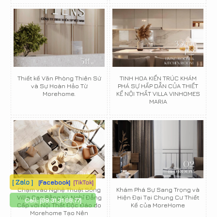
Thiết kế Văn Phòng Thiên Sứ
TINH HOA KIẾN TRÚC KHÁM
và Sự Hoàn Hảo Từ
PHÁ SỰ HẤP DẪN CỦA THIẾT
Morehome.
KẾ NỘI THẤT VILLA VINHOMES
MARIA
[ Zalo ]
[Facebook]
[TikTok]
Chạm vào Nghệ Thuật Sống
Khám Phá Sự Sang Trọng và
Villa Cao Bằng Kỳ Nghỉ Đẳng
Hiện Đại Tại Chung Cư Thiết
Call:
[09.31.31.88.77]
Cấp với Nội Thất Độc Đáo do
Kế của MoreHome
Morehome Tạo Nên