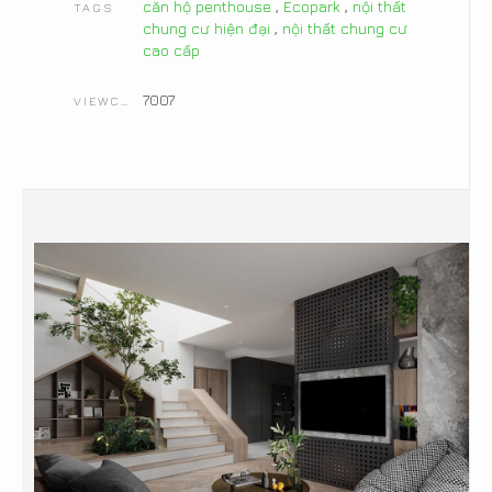
căn hộ penthouse
,
Ecopark
,
nội thất
TAGS
chung cư hiện đại
,
nội thất chung cư
cao cấp
7007
VIEWCOUNT