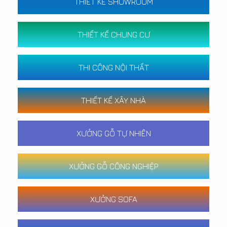
THIẾT KẾ SHOWROOM
THIẾT KẾ CHUNG CƯ
THI CÔNG NỘI THẤT
THIẾT KẾ XÂY NHÀ
XƯỞNG GỖ TỰ NHIÊN
XƯỞNG GỖ CÔNG NGHIỆP
XƯỞNG SOFA